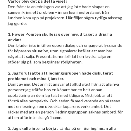
Varför blev det på detta viset?
Den främsta anledningen var att jag inte hade skapat en
samsyn kring ett problem – innan lösningsförslaget från
lunchen kom upp på projektorn. Här följer några tydliga misstag
jag gjorde:
1. Power Pointen skulle jag över huvud taget aldrig ha
använt.
Den bjuder inte in till en öppen dialog och engagerat lyssnande
för köparens situation, utan signalerar istället att man har
något att sälja. Presentationen blir lätt en krycka säljaren
stöder sig på, som begränsar rörligheten.
2. Jag förutsatte att ledningsgruppen hade diskuterat
problemet och mina tjänster.
Dumt av mig. Det är mitt ansvar att alltid utgå från att alla nya
personer jag träffar hos en köpare har en helt annan
uppfattning än dem jag talat med tidigare. Mitt jobb är att
förstå allas perspektiv. Och sedan få med varenda en på resan
mot en lösning, som utvecklar köparens verksamhet. Det
räcker med att en person i ledningsgruppen saknas ombord, för
att en affär inte ska gå i hamn.
3. Jag skulle inte ha börjat tänka på en lösning innan alla