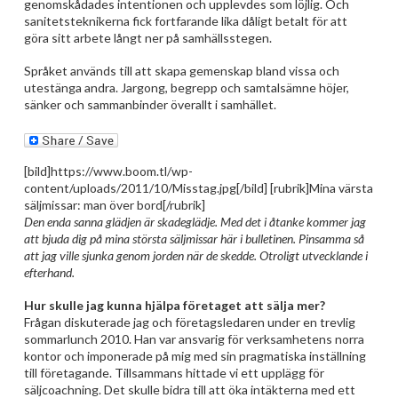
genomskådades intentionen och upplevdes som löjlig. Och
sanitetsteknikerna fick fortfarande lika dåligt betalt för att
göra sitt arbete långt ner på samhällsstegen.
Språket används till att skapa gemenskap bland vissa och
utestänga andra. Jargong, begrepp och samtalsämne höjer,
sänker och sammanbinder överallt i samhället.
[bild]https://www.boom.tl/wp-
content/uploads/2011/10/Misstag.jpg[/bild] [rubrik]Mina värsta
säljmissar: man över bord[/rubrik]
Den enda sanna glädjen är skadeglädje. Med det i åtanke kommer jag
att bjuda dig på mina största säljmissar här i bulletinen. Pinsamma så
att jag ville sjunka genom jorden när de skedde. Otroligt utvecklande i
efterhand.
Hur skulle jag kunna hjälpa företaget att sälja mer?
Frågan diskuterade jag och företagsledaren under en trevlig
sommarlunch 2010. Han var ansvarig för verksamhetens norra
kontor och imponerade på mig med sin pragmatiska inställning
till företagande. Tillsammans hittade vi ett upplägg för
säljcoachning. Det skulle bidra till att öka intäkterna med ett