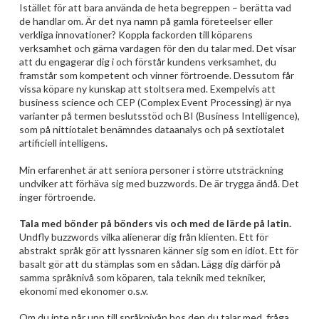
Istället för att bara använda de heta begreppen – berätta vad
de handlar om. Är det nya namn på gamla företeelser eller
verkliga innovationer? Koppla fackorden till köparens
verksamhet och gärna vardagen för den du talar med. Det visar
att du engagerar dig i och förstår kundens verksamhet, du
framstår som kompetent och vinner förtroende. Dessutom får
vissa köpare ny kunskap att stoltsera med. Exempelvis att
business science och CEP (Complex Event Processing) är nya
varianter på termen beslutsstöd och BI (Business Intelligence),
som på nittiotalet benämndes dataanalys och på sextiotalet
artificiell intelligens.
Min erfarenhet är att seniora personer i större utsträckning
undviker att förhäva sig med buzzwords. De är trygga ändå. Det
inger förtroende.
Tala med bönder på bönders vis och med de lärde på latin.
Undfly buzzwords vilka alienerar dig från klienten. Ett för
abstrakt språk gör att lyssnaren känner sig som en idiot. Ett för
basalt gör att du stämplas som en sådan. Lägg dig därför på
samma språknivå som köparen, tala teknik med tekniker,
ekonomi med ekonomer o.s.v.
Om du inte når upp till språknivån hos den du talar med, fråga