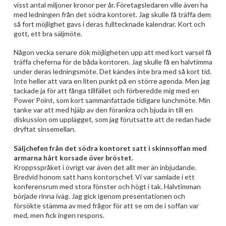
visst antal miljoner kronor per år. Företagsledaren ville även ha
med ledningen från det södra kontoret. Jag skulle få träffa dem
så fort möjlighet gavs i deras fulltecknade kalendrar. Kort och
gott, ett bra säljmöte.
Någon vecka senare dök möjligheten upp att med kort varsel få
träffa cheferna för de båda kontoren. Jag skulle få en halvtimma
under deras ledningsmöte. Det kändes inte bra med så kort tid.
Inte heller att vara en liten punkt på en större agenda. Men jag
tackade ja för att fånga tillfället och förberedde mig med en
Power Point, som kort sammanfattade tidigare lunchmöte. Min
tanke var att med hjälp av den förankra och bjuda in till en
diskussion om upplägget, som jag förutsatte att de redan hade
dryftat sinsemellan.
Säljchefen från det södra kontoret satt i skinnsoffan med
armarna hårt korsade över bröstet.
Kroppsspråket i övrigt var även det allt mer än inbjudande.
Bredvid honom satt hans kontorschef. Vi var samlade i ett
konferensrum med stora fönster och högt i tak. Halvtimman
började rinna iväg. Jag gick igenom presentationen och
försökte stämma av med frågor för att se om de i soffan var
med, men fick ingen respons.