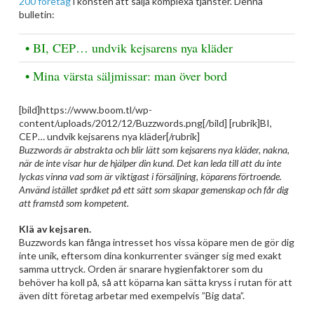
200 företag
i konsten att sälja komplexa tjänster. Denna
bulletin:
• BI, CEP… undvik kejsarens nya kläder
• Mina värsta säljmissar: man över bord
[bild]https://www.boom.tl/wp-
content/uploads/2012/12/Buzzwords.png[/bild] [rubrik]BI,
CEP… undvik kejsarens nya kläder[/rubrik]
Buzzwords är abstrakta och blir lätt som kejsarens nya kläder, nakna,
när de inte visar hur de hjälper din kund. Det kan leda till att du inte
lyckas vinna vad som är viktigast i försäljning, köparens förtroende.
Använd istället språket på ett sätt som skapar gemenskap och får dig
att framstå som kompetent.
Klä av kejsaren.
Buzzwords kan fånga intresset hos vissa köpare men de gör dig
inte unik, eftersom dina konkurrenter svänger sig med exakt
samma uttryck. Orden är snarare hygienfaktorer som du
behöver ha koll på, så att köparna kan sätta kryss i rutan för att
även ditt företag arbetar med exempelvis ”Big data”.