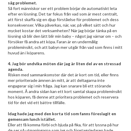
såg problemet.
Så fort människor ser ett problem börjar de automatiskt leta
efter en lösning. Det tar fokus från vad som är mest centralt,
att först skaffa sig en djup förståelse för problemet och dess
konsekvenser. Vilka påverkas, när, var, på vilket sätt och hur
mycket kostar det verksamheten? När jag börjar tänka på en
lösning så blir den lätt blir min baby – något jag värnar om – och
försöker få andra att köpa. Faran är en undermålig
probleminsikt, och att babyn mer utgår från vad som finns i mitt
huvud än i köparens.
4. Jag bör undvika möten där jag är liten del av en stressad
agenda.
Risken med sammankomster där det är kort om tid, eller finns
mer prioriterade ämnen än mitt, är att deltagarna inte
engagerar sig i min fråga. Jag kan snarare bli ett störande
moment. Å andra sidan kan ett kort samtal skapa probleminsikt
hos köparen, få denne att prioritera problemet och reservera
tid för det vid ett bättre tillfälle.
Idag hade jag med den korta tid som fanns föreslagit en
gemensam lunch istället.
Eller att få komma förbi och bjuda på fika, för att lyssna på hur
de ser på utmaningarna som jag och företagsledaren hade