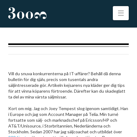
Nav
Vill du snuva konkurrenterna på IT-affärer? Behåll då denna
bulletin för dig själv, precis som tusentals andra
säljintresserade gör. Artikeln kejsarens nya kläder ger dig tips
för att vinna köparens förtroende. Därefter kan du skadeglatt
ta del av mina värsta säljmissar.
Kort om mig. Jag och Joey Tempest slog igenom samtidigt. Han
i Europe och jag som Account Manager på Telia. Min turné
fortsatte som sälj- och marknadschef på Ericsson/HP och
AT&T/Unisource, i Storbritannien, Nederländerna och
Stockholm. Sedan 2007 har jag säljcoachat och utbildat över