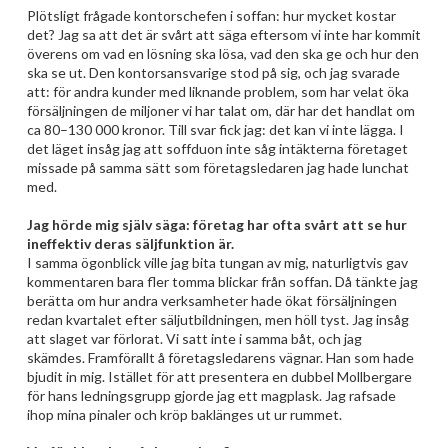
Plötsligt frågade kontorschefen i soffan: hur mycket kostar
det? Jag sa att det är svårt att säga eftersom vi inte har kommit
överens om vad en lösning ska lösa, vad den ska ge och hur den
ska se ut. Den kontorsansvarige stod på sig, och jag svarade
att: för andra kunder med liknande problem, som har velat öka
försäljningen de miljoner vi har talat om, där har det handlat om
ca 80–130 000 kronor. Till svar fick jag: det kan vi inte lägga. I
det läget insåg jag att soffduon inte såg intäkterna företaget
missade på samma sätt som företagsledaren jag hade lunchat
med.
Jag hörde mig själv säga: företag har ofta svårt att se hur
ineffektiv deras säljfunktion är.
I samma ögonblick ville jag bita tungan av mig, naturligtvis gav
kommentaren bara fler tomma blickar från soffan. Då tänkte jag
berätta om hur andra verksamheter hade ökat försäljningen
redan kvartalet efter säljutbildningen, men höll tyst. Jag insåg
att slaget var förlorat. Vi satt inte i samma båt, och jag
skämdes. Framförallt å företagsledarens vägnar. Han som hade
bjudit in mig. Istället för att presentera en dubbel Mollbergare
för hans ledningsgrupp gjorde jag ett magplask. Jag rafsade
ihop mina pinaler och kröp baklänges ut ur rummet.