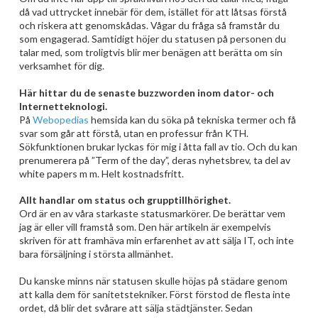
då vad uttrycket innebär för dem, istället för att låtsas förstå
och riskera att genomskådas. Vågar du fråga så framstår du
som engagerad. Samtidigt höjer du statusen på personen du
talar med, som troligtvis blir mer benägen att berätta om sin
verksamhet för dig.
Här hittar du de senaste buzzworden inom dator- och
Internetteknologi.
På
Webopedias
hemsida kan du söka på tekniska termer och få
svar som går att förstå, utan en professur från KTH.
Sökfunktionen brukar lyckas för mig i åtta fall av tio. Och du kan
prenumerera på ”Term of the day”, deras nyhetsbrev, ta del av
white papers m m. Helt kostnadsfritt.
Allt handlar om status och grupptillhörighet.
Ord är en av våra starkaste statusmarkörer. De berättar vem
jag är eller vill framstå som. Den här artikeln är exempelvis
skriven för att framhäva min erfarenhet av att sälja IT, och inte
bara försäljning i största allmänhet.
Du kanske minns när statusen skulle höjas på städare genom
att kalla dem för sanitetstekniker. Först förstod de flesta inte
ordet, då blir det svårare att sälja städtjänster. Sedan