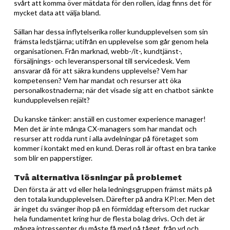
svårt att komma över mätdata för den rollen, idag finns det för
mycket data att välja bland.
Sällan har dessa inflytelserika roller kundupplevelsen som sin
främsta ledstjärna; utifrån en upplevelse som går genom hela
organisationen. Från marknad, webb-/it-, kundtjänst-,
försäljnings- och leveranspersonal till servicedesk. Vem
ansvarar då för att säkra kundens upplevelse? Vem har
kompetensen? Vem har mandat och resurser att öka
personalkostnaderna; när det visade sig att en chatbot sänkte
kundupplevelsen rejält?
Du kanske tänker: anställ en customer experience manager!
Men det är inte många CX-managers som har mandat och
resurser att rodda runt i alla avdelningar på företaget som
kommer i kontakt med en kund. Deras roll är oftast en bra tanke
som blir en papperstiger.
Två alternativa lösningar på problemet
Den första är att vd eller hela ledningsgruppen främst mäts på
den totala kundupplevelsen. Därefter på andra KPI:er. Men det
är inget du svänger ihop på en förmiddag eftersom det ruckar
hela fundamentet kring hur de flesta bolag drivs. Och det är
många intressenter du måste få med på tåget, från vd och