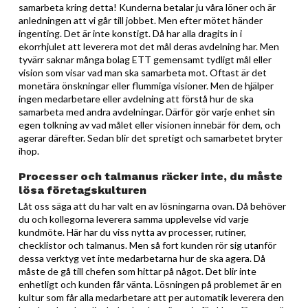
samarbeta kring detta! Kunderna betalar ju våra löner och är
anledningen att vi går till jobbet. Men efter mötet händer
ingenting. Det är inte konstigt. Då har alla dragits in i
ekorrhjulet att leverera mot det mål deras avdelning har. Men
tyvärr saknar många bolag ETT gemensamt tydligt mål eller
vision som visar vad man ska samarbeta mot. Oftast är det
monetära önskningar eller flummiga visioner. Men de hjälper
ingen medarbetare eller avdelning att förstå hur de ska
samarbeta med andra avdelningar. Därför gör varje enhet sin
egen tolkning av vad målet eller visionen innebär för dem, och
agerar därefter. Sedan blir det spretigt och samarbetet bryter
ihop.
Processer och talmanus räcker inte, du måste
lösa företagskulturen
Låt oss säga att du har valt en av lösningarna ovan. Då behöver
du och kollegorna leverera samma upplevelse vid varje
kundmöte. Här har du viss nytta av processer, rutiner,
checklistor och talmanus. Men så fort kunden rör sig utanför
dessa verktyg vet inte medarbetarna hur de ska agera. Då
måste de gå till chefen som hittar på något. Det blir inte
enhetligt och kunden får vänta. Lösningen på problemet är en
kultur som får alla medarbetare att per automatik leverera den