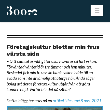
Nav
Företagskultur blottar min frus
värsta sida
–
Ditt samtal är viktigt för oss, vi svarar så fort vi kan.
Förväntad väntetid är tre timmar och fem minuter.
Beskedet fick min fru av sin bank, vilket ledde till en
svada som inte är lämplig att återge här. Ändå säger
bolag att deras företagskultur utgår från att göra
kunden nöjd.
Varför blir det då såhär?
Detta inlägg baseras på en
artikel i Resumé 8 nov, 2021.