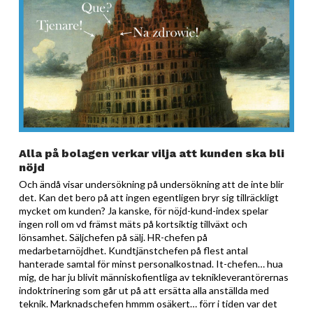
Alla på bolagen verkar vilja att kunden ska bli
nöjd
Och ändå visar undersökning på undersökning att de inte blir
det. Kan det bero på att ingen egentligen bryr sig tillräckligt
mycket om kunden? Ja kanske, för nöjd-kund-index spelar
ingen roll om vd främst mäts på kortsiktig tillväxt och
lönsamhet. Säljchefen på sälj. HR-chefen på
medarbetarnöjdhet. Kundtjänstchefen på flest antal
hanterade samtal för minst personalkostnad. It-chefen… hua
mig, de har ju blivit människofientliga av teknikleverantörernas
indoktrinering som går ut på att ersätta alla anställda med
teknik. Marknadschefen hmmm osäkert… förr i tiden var det