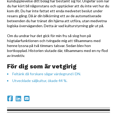
kundupplevelse ditt bolag har bestämt sig för. Ungefär som när
du har kört bil någonstans och upptäcker att du inte vet hur du
kom dit. Du har inte fattat ett enda medvetet beslut under
resans gång. Då är din bilkörning ett av de automatiserade
beteenden du har tränat din hjärna att utföra, utan medvetna
logiska överväganden. Detta är vad kulturstyrning går ut på.
Om du undrar hur det gick för min fru så slog hon på
högtalarfunktionen och tvingade mig att tillsammans med
henne lyssna på två timmars talsvar. Sedan blev hon
bortkopplad. Historien slutade där, tillsammans med en ny flod
av invektiv.
För dig som är vetgirig
Feltänk då forskare sågar värdegrund i DN.
Utvecklade säljkultur, ökade 44 %.