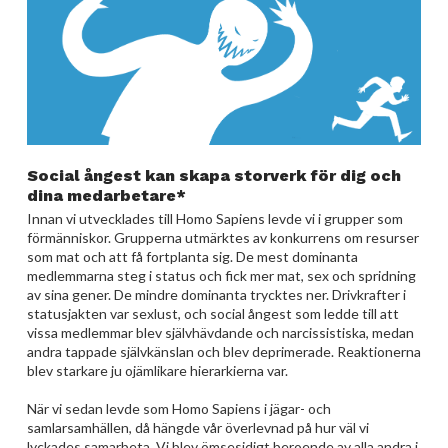
Social ångest kan skapa storverk för dig och
dina medarbetare*
Innan vi utvecklades till Homo Sapiens levde vi i grupper som
förmänniskor. Grupperna utmärktes av konkurrens om resurser
som mat och att få fortplanta sig. De mest dominanta
medlemmarna steg i status och fick mer mat, sex och spridning
av sina gener. De mindre dominanta trycktes ner. Drivkrafter i
statusjakten var sexlust, och social ångest som ledde till att
vissa medlemmar blev självhävdande och narcissistiska, medan
andra tappade självkänslan och blev deprimerade. Reaktionerna
blev starkare ju ojämlikare hierarkierna var.
När vi sedan levde som Homo Sapiens i jägar- och
samlarsamhällen, då hängde vår överlevnad på hur väl vi
lyckades samarbeta. Vi blev ömsesidigt beroende av alla andra i