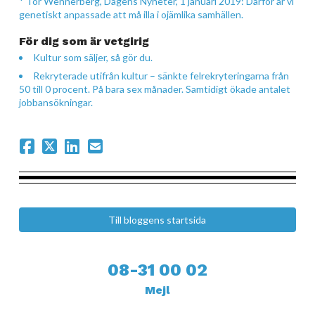
* T
or Wennerberg, Dagens Nyheter, 1 januari 2019: Därför är vi
genetiskt anpassade att må illa i ojämlika samhällen.
För dig som är vetgirig
Kultur som säljer, så gör du.
Rekryterade utifrån kultur – sänkte felrekryteringarna från
50 till 0 procent. På bara sex månader. Samtidigt ökade antalet
jobbansökningar.
Till bloggens startsida
08-31 00 02
Mejl