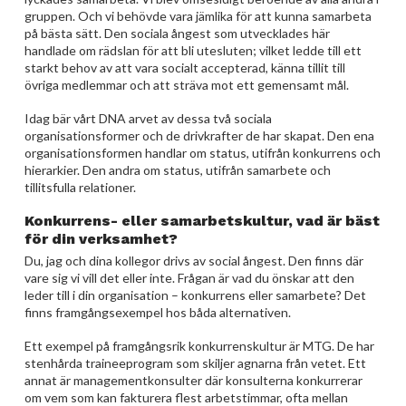
gruppen. Och vi behövde vara jämlika för att kunna samarbeta
på bästa sätt. Den sociala ångest som utvecklades här
handlade om rädslan för att bli utesluten; vilket ledde till ett
starkt behov av att vara socialt accepterad, känna tillit till
övriga medlemmar och att sträva mot ett gemensamt mål.
Idag bär vårt DNA arvet av dessa två sociala
organisationsformer och de drivkrafter de har skapat. Den ena
organisationsformen handlar om status, utifrån konkurrens och
hierarkier. Den andra om status, utifrån samarbete och
tillitsfulla relationer.
Konkurrens- eller samarbetskultur, vad är bäst
för din verksamhet?
Du, jag och dina kollegor drivs av social ångest. Den finns där
vare sig vi vill det eller inte. Frågan är vad du önskar att den
leder till i din organisation – konkurrens eller samarbete? Det
finns framgångsexempel hos båda alternativen.
Ett exempel på framgångsrik konkurrenskultur är MTG. De har
stenhårda traineeprogram som skiljer agnarna från vetet. Ett
annat är managementkonsulter där konsulterna konkurrerar
om vem som kan fakturera flest arbetstimmar, ofta mellan