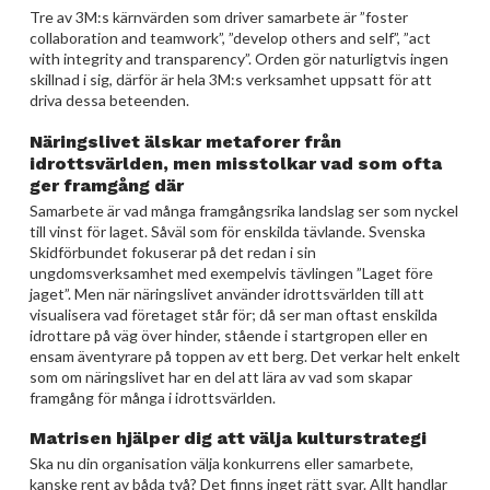
Tre av 3M:s kärnvärden som driver samarbete är ”foster
collaboration and teamwork”, ”develop others and self”, ”act
with integrity and transparency”. Orden gör naturligtvis ingen
skillnad i sig, därför är hela 3M:s verksamhet uppsatt för att
driva dessa beteenden.
Näringslivet älskar metaforer från
idrottsvärlden, men misstolkar vad som ofta
ger framgång där
Samarbete är vad många framgångsrika landslag ser som nyckel
till vinst för laget. Såväl som för enskilda tävlande. Svenska
Skidförbundet fokuserar på det redan i sin
ungdomsverksamhet med exempelvis tävlingen ”Laget före
jaget”. Men när näringslivet använder idrottsvärlden till att
visualisera vad företaget står för; då ser man oftast enskilda
idrottare på väg över hinder, stående i startgropen eller en
ensam äventyrare på toppen av ett berg. Det verkar helt enkelt
som om näringslivet har en del att lära av vad som skapar
framgång för många i idrottsvärlden.
Matrisen hjälper dig att välja kulturstrategi
Ska nu din organisation välja konkurrens eller samarbete,
kanske rent av båda två? Det finns inget rätt svar. Allt handlar