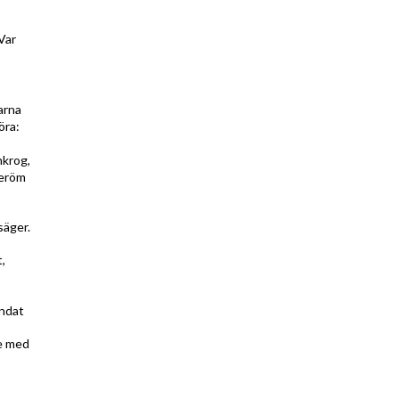
Var
arna
öra:
nkrog,
beröm
säger.
,
andat
de med