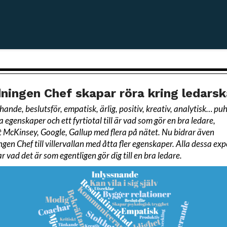
dningen Chef skapar röra kring ledars
ande, beslutsför, empatisk, ärlig, positiv, kreativ, analytisk… puh
 egenskaper och ett fyrtiotal till är vad som gör en bra ledare,
t
McKinsey, Google, Gallup med flera på nätet. Nu bidrar även
ngen Chef till villervallan med åtta fler egenskaper. Alla dessa exp
r vad det är som egentligen gör dig till en bra ledare.