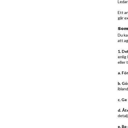
Ledar
Ett a
går e
Som 
Du ka
att a
1. De
enlig
eller 
a. Fö
b. Gö
iblan
c. Ge
d. Åt
detal
e. Be