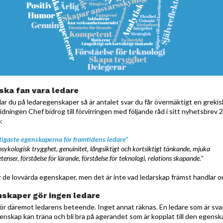
ska fan vara ledare
ar du på ledaregenskaper så är antalet svar du får övermäktigt en grekis
idningen Chef bidrog till förvirringen med följande råd i sitt nyhetsbrev 
:
tigaste egenskaperna för framtidens ledare”
sykologisk trygghet, genuinitet, långsiktigt och kortsiktigt tänkande, mjuka
enser, förståelse för lärande, förståelse för teknologi, relations skapande."
är de lovvärda egenskaper, men det är inte vad ledarskap främst handlar o
skaper gör ingen ledare
ör däremot ledarens beteende. Inget annat räknas. En ledare som är sva
enskap kan träna och bli bra på agerandet som är kopplat till den egensk