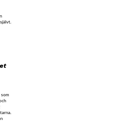
in
jälvt.
pet
d som
 och
g
tarna.
en