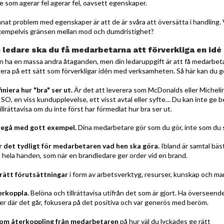
e som agerar fel agerar fel, oavsett egenskaper.
nnat problem med egenskaper är att de är svåra att översätta i handling. 
xempelvis gränsen mellan mod och dumdristighet?
ledare ska du få medarbetarna att förverkliga en idé
n ha en massa andra åtaganden, men din ledaruppgift är att få medarbet
gera på ett sätt som förverkligar idén med verksamheten. Så här kan du g
finiera hur "bra" ser ut.
Är det att leverera som McDonalds eller Micheli
 ISO, en viss kundupplevelse, ett visst avtal eller syfte… Du kan inte ge 
tillrättavisa om du inte först har förmedlat hur bra ser ut.
regå med gott exempel.
Dina medarbetare gör som du gör, inte som du 
r det tydligt för medarbetaren vad hen ska göra.
Ibland är samtal bäst
d hela handen, som när en brandledare ger order vid en brand.
 rätt förutsättningar
i form av arbetsverktyg, resurser, kunskap och m
erkoppla.
Belöna och tillrättavisa utifrån det som är gjort. Ha överseen
jer där det går, fokusera på det positiva och var generös med beröm.
 om återkoppling från medarbetaren
på hur väl du lyckades ge rätt