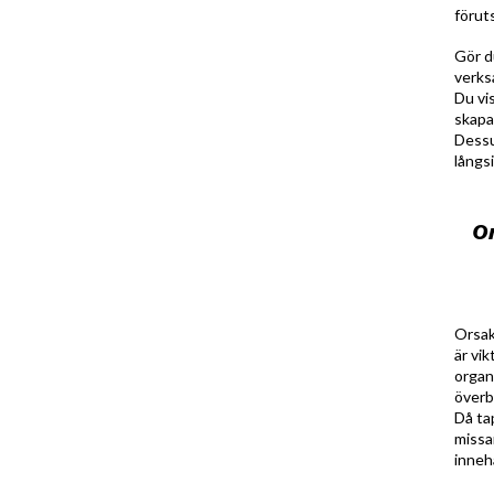
förut
Gör d
verks
Du vi
skapa
Dessu
långs
Om
O
rsa
är vik
organi
överb
Då ta
missar
innehå