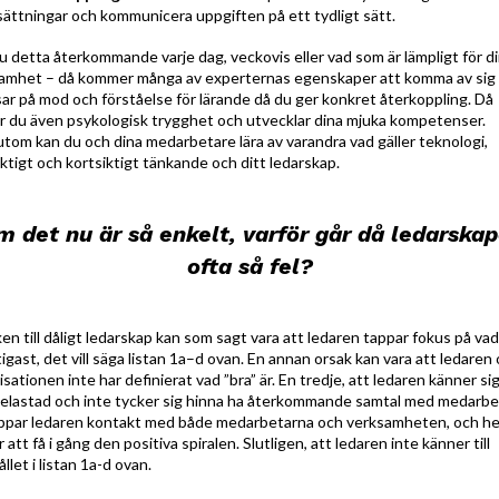
sättningar och kommunicera uppgiften på ett tydligt sätt.
u detta återkommande varje dag, veckovis eller vad som är lämpligt för d
amhet – då kommer många av experternas egenskaper att komma av sig s
sar på mod och förståelse för lärande då du ger konkret återkoppling. Då
r du även psykologisk trygghet och utvecklar dina mjuka kompetenser.
tom kan du och dina medarbetare lära av varandra vad gäller teknologi,
iktigt och kortsiktigt tänkande och ditt ledarskap.
 det nu är så enkelt, varför går då ledarska
ofta så fel?
ken till dåligt ledarskap kan som sagt vara att ledaren tappar fokus på va
tigast, det vill säga listan 1a–d ovan. En annan orsak kan vara att ledaren
sationen inte har definierat vad ”bra” är. En tredje, att ledaren känner si
elastad och inte tycker sig hinna ha återkommande samtal med medarbe
ppar ledaren kontakt med både medarbetarna och verksamheten, och h
 att få i gång den positiva spiralen. Slutligen, att ledaren inte känner till
llet i listan 1a-d ovan.