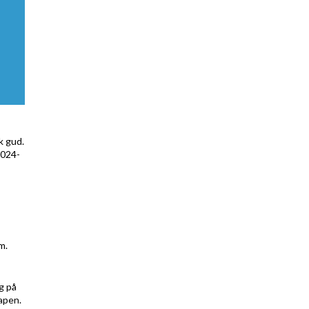
k gud.
2024-
m.
g på
apen.