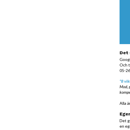
Det 
Googl
Och t
05-26
”8 vik
Mod, p
kompet
Alla 
Egen
Det g
en eg