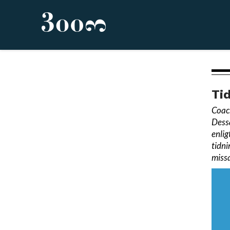
Ti
Coach
Dessa
enlig
tidni
missa