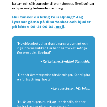
kultur- och säljstrategier till workshoppar, föreläsningar
och personlig beteendecoachning.
Hur tänker du kring försäljning? Jag
lyssnar gärna på dina tankar och bjuder
på idéer: 08-31 00 02,
mejl
.
"Newbiz-arbetet har dragit igång ordentligt och
inga interna kritiker. Har hänt så mycket, många
fler prospekt. Svinbra!"
– Kaj Leissner, Byråchef, Stendahls.
"Det här översteg mina förväntningar. Kan vi göra
en fortsättning i höst?”
– Lars Jacobsson, VD, Infab.
"Nu är jag sugen, nu vill jag ut och sälja, det har
jag hört av fler efter din workshop."