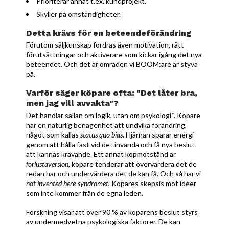
Prioriterar annat t.ex. kundprojekt.
Skyller på omständigheter.
Detta krävs för en beteendeförändring
Förutom säljkunskap fordras även motivation, rätt
förutsättningar och aktiverare som kickar igång det nya
beteendet. Och det är områden vi BOOM:are är styva
på.
Varför säger köpare ofta: "Det låter bra,
men jag vill avvakta"?
Det handlar sällan om logik, utan om psykologi*. Köpare
har en naturlig benägenhet att undvika förändring,
något som kallas
status quo bias
. Hjärnan sparar energi
genom att hålla fast vid det invanda och få nya beslut
att kännas krävande. Ett annat köpmotstånd är
förlustaversion,
köpare tenderar att övervärdera det de
redan har och undervärdera det de kan få. Och så har vi
not invented here-syndromet.
Köpares skepsis mot idéer
som inte kommer från de egna leden.
Forskning visar att över 90 % av köparens beslut styrs
av undermedvetna psykologiska faktorer. De kan