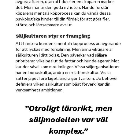
avgöra affären, utan att du eller ens köparen märker
det. Men här är den goda nyheten. När du förstår
köparens mentala köpprocess kan du vända dessa
psykologiska hinder till din fördel; för att göra fler,
större och lönsammare avslut.
Säljkulturen styr er framgång
Att hantera kundens mentala köpprocess är avgörande
för att lyckas med försäljning. Men ännu viktigare är
säljkulturen i ditt bolag. Den påverkar vad säljare
prioriterar, vilka beslut de fattar och hur de agerar. Mot
kunder såväl som mot kollegor. Vissa säljorganisationer
har en bonuskultur, andra en relationskultur. Vissa
sätter jaget före laget, andra gör tvärtom. Du behöver
definiera vilken säljkultur som bäst förverkligar din
verksamhets ambitioner.
”Otroligt lärorikt, men
säljmodellen var väl
komplex.”