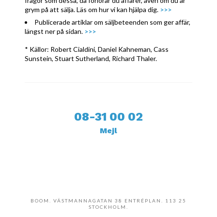
frågor som dessa, då förlorar du affärer, även om du är
grym på att sälja. Läs om hur vi kan hjälpa dig.
>>>
Publicerade artiklar om säljbeteenden som ger affär,
längst ner på sidan.
>>>
* Källor: Robert Cialdini, Daniel Kahneman, Cass
Sunstein, Stuart Sutherland, Richard Thaler.
08-31 00 02
Mejl
BOOM. VÄSTMANNAGATAN 38 ENTRÉPLAN. 113 25
STOCKHOLM.