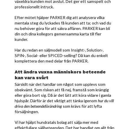
växeldra kunden mot avslut. Det ger ett samspelt och
professionellt intryck.
Efter mötet hjälper PARKER dig att analysera vilka
mentala steg du lyckades få kunden att ta; och vad du
nu behöver göra för att säkra affären. PARKER kan bli
din och dina kollegors gemensamma karta till fler
kunder.
Har du redan en säljmodell som Insight-, Solution-,
SPIN-, Social- eller SPICED-selling? Då kan du enkelt
komplettera den med delar från PARKER.
Att ändra vuxna människors beteende
kan vara svårt
Särskilt när det handlar om något som upplevs som
obekvämt. Som risken att få nej, framstå som krängig
eller göra bort sig. Då är det lätt att köra vidare i gamla
hjulspår. Därför är det viktigt att tänka igenom
hur du vill
driva den beteendeförändring
som krävs för att lyfta
försäljningen.
Vi har hjälpt hundratals bolag att sälja mer med
effektfullare säljbeteenden. Det har handlat om allt från