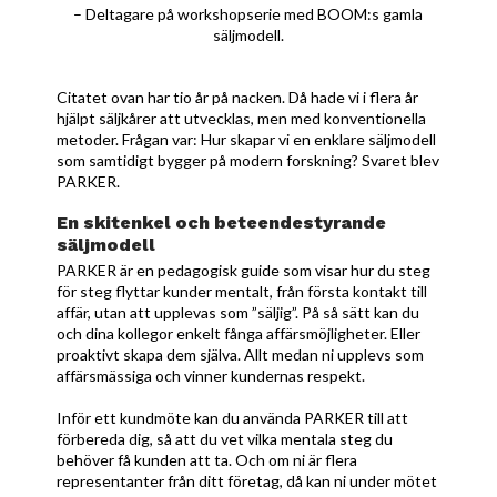
– Deltagare på workshopserie med BOOM:s gamla
säljmodell.
Citatet ovan har tio år på nacken. Då hade vi i flera år
hjälpt säljkårer att utvecklas, men med konventionella
metoder. Frågan var: Hur skapar vi en enklare säljmodell
som samtidigt bygger på modern forskning? Svaret blev
PARKER.
En skitenkel och beteendestyrande
säljmodell
PARKER är en pedagogisk guide som visar hur du steg
för steg flyttar kunder mentalt, från första kontakt till
affär, utan att upplevas som ”säljig”. På så sätt kan du
och dina kollegor enkelt fånga affärsmöjligheter. Eller
proaktivt skapa dem själva. Allt medan ni upplevs som
affärsmässiga och vinner kundernas respekt.
Inför ett kundmöte kan du använda PARKER till att
förbereda dig, så att du vet vilka mentala steg du
behöver få kunden att ta. Och om ni är flera
representanter från ditt företag, då kan ni under mötet