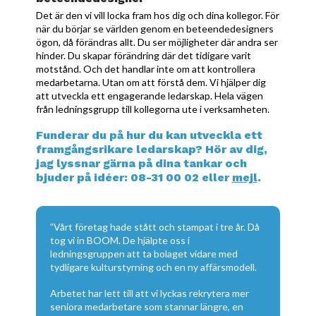
Det är den vi vill locka fram hos dig och dina kollegor. För
när du börjar se världen genom en beteendedesigners
ögon, då förändras allt. Du ser möjligheter där andra ser
hinder. Du skapar förändring där det tidigare varit
motstånd. Och det handlar inte om att kontrollera
medarbetarna. Utan om att förstå dem. Vi hjälper dig
att utveckla ett engagerande ledarskap. Hela vägen
från ledningsgrupp till kollegorna ute i verksamheten.
Funderar du på hur du kan utveckla ett
framgångsrikare ledarskap? Hör av dig,
jag lyssnar gärna på dina tankar och
bjuder på idéer: 08-31 00 02 eller
mejl
.
”Vårt företag hade stått och stampat i tre år. Då
tog vi in BOOM. De hjälpte oss i
ledningsgruppen att ta bolaget vidare med
tydligare kulturstyrning och en ny affärsmodell.
Arbetet har lett till att vi lyckas rekrytera mer
seniora medarbetare som stannar längre, en