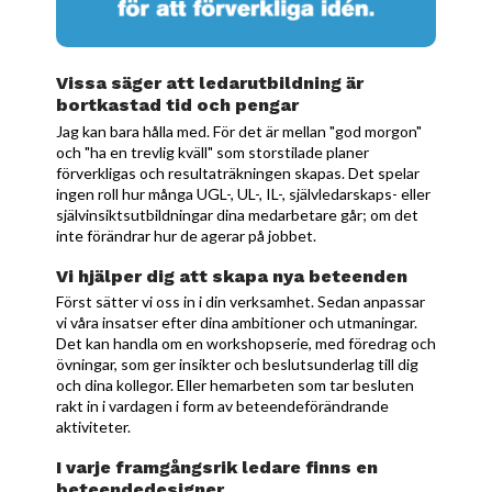
Vissa säger att ledarutbildning är
bortkastad tid och pengar
Jag kan bara hålla med. För det är mellan "god morgon"
och "ha en trevlig kväll" som storstilade planer
förverkligas och resultaträkningen skapas. Det spelar
ingen roll hur många UGL-, UL-, IL-, självledarskaps- eller
självinsiktsutbildningar dina medarbetare går; om det
inte förändrar hur de agerar på jobbet.
Vi hjälper dig att skapa nya beteenden
Först sätter vi oss in i din verksamhet. Sedan anpassar
vi våra insatser efter dina ambitioner och utmaningar.
Det kan handla om en workshopserie, med föredrag och
övningar, som ger insikter och beslutsunderlag till dig
och dina kollegor. Eller hemarbeten som tar besluten
rakt in i vardagen i form av beteendeförändrande
aktiviteter.
I varje framgångsrik ledare finns en
beteendedesigner