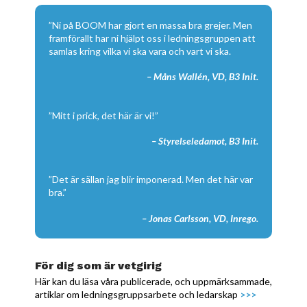
”Ni på BOOM har gjort en massa bra grejer. Men
framförallt har ni hjälpt oss i ledningsgruppen att
samlas kring vilka vi ska vara och vart vi ska.
– Måns Wallén, VD, B3 Init.
”Mitt i prick, det här är vi!”
– Styrelseledamot, B3 Init.
”Det är sällan jag blir imponerad. Men det här var
bra.”
– Jonas Carlsson, VD, Inrego.
För dig som är vetgirig
Här kan du läsa våra publicerade, och uppmärksammade,
artiklar om ledningsgruppsarbete och ledarskap
>>>