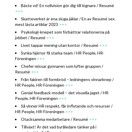
Bäste vd! En nollvision gör dig till lögnare / Resumé
>>>
Skatteverket är ena sluga jäklar / En av Resumé sex
mest lästa artiklar 2023
>>>
Psykologi-knepet som förbättrar relationerna på
jobbet / Resumé
>>>
Livet tappar mening utan kontor / Resumé
>>>
Synka hjärnor få starka team / HR People, HR-
Föreningen
>>>
Chefer missar gynnaren som lyfter gruppen /
Resumé
>>>
Från fakiren till formbröd – ledningens vinnarknep /
HR People, HR-Föreningen
>>>
Genial feedback-modell – det visuella jaget / HR
People, HR-Föreningen
>>>
Så vinner HR respekt, får inflytande och resurser /
HR People, HR-Föreningen
>>>
Otacksamma medarbetare / Resumé
>>>
Tillväxt! Är det vad byråledare tänker på i