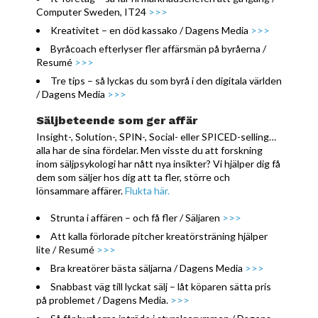
Computer Sweden, IT24
>>>
Kreativitet – en död kassako / Dagens Media
>>>
Byråcoach efterlyser fler affärsmän på byråerna /
Resumé
>>>
Tre tips – så lyckas du som byrå i den digitala världen
/ Dagens Media
>>>
Säljbeteende som ger affär
Insight-, Solution-, SPIN-, Social- eller SPICED-selling…
alla har de sina fördelar. Men visste du att forskning
inom säljpsykologi har nått nya insikter? Vi hjälper dig få
dem som säljer hos dig att ta fler, större och
lönsammare affärer.
Flukta här.
Strunta i affären – och få fler / Säljaren
>>>
Att kalla förlorade pitcher kreatörsträning hjälper
lite / Resumé
>>>
Bra kreatörer bästa säljarna / Dagens Media
>>>
Snabbast väg till lyckat sälj – låt köparen sätta pris
på problemet / Dagens Media.
>>>