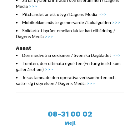
Så får byråerna inträde i styrelserummen / Dagens
Media
>>>
Pitchandet är ett otyg / Dagens Media
>>>
Mobilreklam måste ge mervärde / Lokalguiden
>>>
Solidaritet byråer emellan luktar kartellbildning /
Dagens Media
>>>
Annat
Den medvetna sexismen / Svenska Dagbladet
>>>
Tomten, den ultimata egoisten (En tung insikt som
gäller året om)
>>>
Jesus lämnade den operativa verksamheten och
satte sig i styrelsen / Dagens Media
>>>
08-31 00 02
Mejl