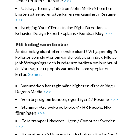
semestertider? / Resumé
>>>
Utdrag: Tommy Lindström/John Mellkvist om hur
bristen på seniorer påverkar en verksamhet / Resumé
>>>
Nudging Your Clients in the Right Direction, a
Behavior Design Expert Explains / Bondsai Blog
>>>
Ett bolag som lockar
Är ditt bolag okänt eller kanske ökänt? Vi hjälper dig få
kollegor som skryter om var de jobbar, en inbox fylld av
jobbförfrågningar och kunder att berätta om hur bra ni
är. Kort sagt, ett poppis varumärke som speglar er
kultur.
Se mer.
Varumärken har tagit mänskligheten dit vi är idag /
Dagens Media
>>>
Vem bryr sig om kunden, egentligen? / Resumé
>>>
Stämmer »Go woke go broke«? / HR People, HR-
föreningen
>>>
Telia trampar i klaveret – igen / Computer Sweden
>>>
It-företag – så får ni marknadschefen att gå igång /