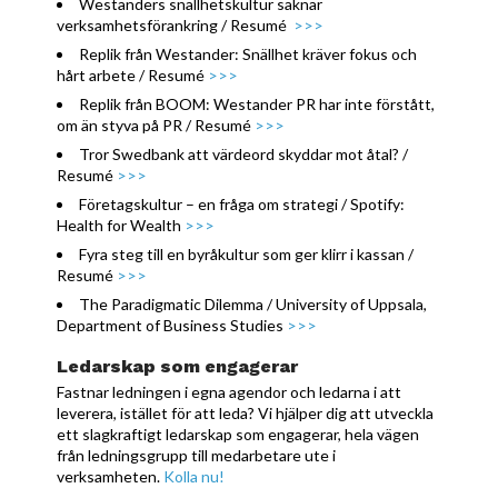
Westanders snällhetskultur saknar
verksamhetsförankring / Resumé
>>>
Replik från Westander: Snällhet kräver fokus och
hårt arbete / Resumé
>>>
Replik från BOOM: Westander PR har inte förstått,
om än styva på PR / Resumé
>>>
Tror Swedbank att värdeord skyddar mot åtal? /
Resumé
>>>
Företagskultur – en fråga om strategi / Spotify:
Health for Wealth
>>>
Fyra steg till en byråkultur som ger klirr i kassan /
Resumé
>>>
The Paradigmatic Dilemma / University of Uppsala,
Department of Business Studies
>>>
Ledarskap som engagerar
Fastnar ledningen i egna agendor och ledarna i att
leverera, istället för att leda? Vi hjälper dig att utveckla
ett slagkraftigt ledarskap som engagerar, hela vägen
från ledningsgrupp till medarbetare ute i
verksamheten.
Kolla nu!