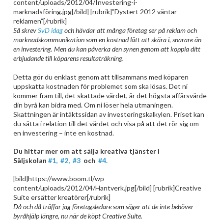
content/uploads/2012/04/Investering-i-
marknadsföring.jpg[/bild] [rubrik]”Dystert 2012 väntar
reklamen”[/rubrik]
Så skrev
SvD idag
och hävdar att m
ånga företag ser på reklam och
marknadskommunikation som en kostnad
lätt att skära i
, snarare än
en investering. Men du kan påverka den synen genom att koppla ditt
erbjudande till köparens resultaträkning.
Detta gör du enklast genom att tillsammans med köparen
uppskatta kostnaden för problemet som ska lösas. Det ni
kommer fram till, det skattade värdet, är det högsta affärsvärde
din byrå kan bidra med. Om ni löser hela utmaningen.
Skattningen är intäktssidan av investeringskalkylen. Priset kan
du sätta i relation till det värdet och visa på att det rör sig om
en investering – inte en kostnad.
Du hittar mer om att sälja kreativa tjänster i
Säljskolan
#1,
#2,
#3
och
#4.
[bild]https://www.boom.tl/wp-
content/uploads/2012/04/Hantverk.jpg[/bild] [rubrik]Creative
Suite ersätter kreatörer[/rubrik]
Då och då träffar jag företagsledare som säger att de inte behöver
byråhjälp längre, nu när de köpt Creative Suite.