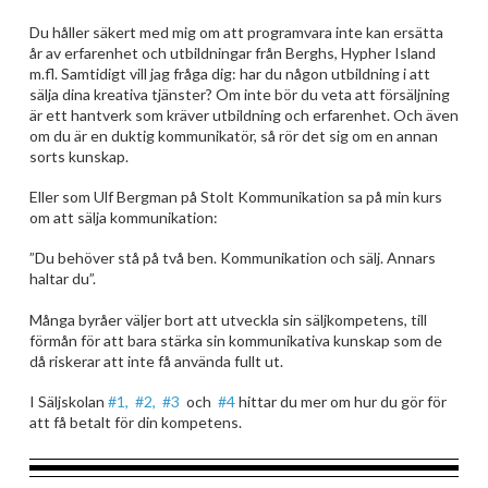
Du håller säkert med mig om att programvara inte kan ersätta
år av erfarenhet och utbildningar från Berghs, Hypher Island
m.fl. Samtidigt vill jag fråga dig: har du någon utbildning i att
sälja dina kreativa tjänster? Om inte bör du veta att försäljning
är ett hantverk som kräver utbildning och erfarenhet. Och även
om du är en duktig kommunikatör, så rör det sig om en annan
sorts kunskap.
Eller som Ulf Bergman på Stolt Kommunikation sa på min kurs
om att sälja kommunikation:
”Du behöver stå på två ben. Kommunikation och sälj. Annars
haltar du”.
Många byråer väljer bort att utveckla sin säljkompetens, till
förmån för att bara stärka sin kommunikativa kunskap som de
då riskerar att inte få använda fullt ut.
I Säljskolan
#1,
#2,
#3
och
#4
hittar du mer om hur du gör för
att få betalt för din kompetens.