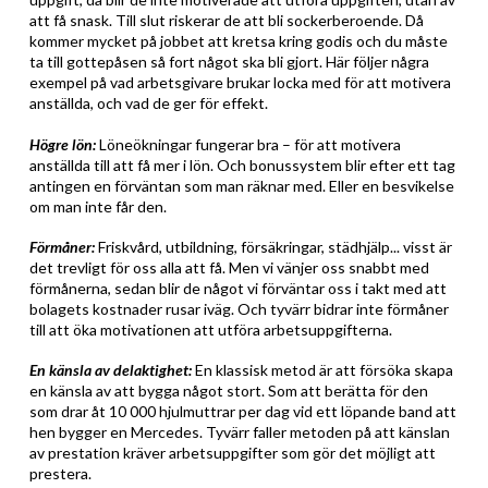
att få snask. Till slut riskerar de att bli sockerberoende.
Då
kommer mycket på jobbet att kretsa kring godis och du måste
ta till gottepåsen så fort något ska bli gjort
. Här följer några
exempel på vad arbetsgivare brukar locka med för att motivera
anställda, och vad de ger för effekt.
Högre lön:
Löneökningar fungerar bra – för att motivera
anställda till att få mer i lön. Och bonussystem blir efter ett tag
antingen en förväntan som man räknar med. Eller en besvikelse
om man inte får den.
Förmåner:
Friskvård, utbildning, försäkringar, städhjälp... visst är
det trevligt för oss alla att få. Men vi vänjer oss snabbt med
förmånerna, sedan blir de något vi förväntar oss i takt med att
bolagets kostnader rusar iväg. Och tyvärr bidrar inte förmåner
till att öka motivationen att utföra arbetsuppgifterna.
En känsla av delaktighet:
En klassisk metod är att försöka skapa
en känsla av att bygga något stort. Som att berätta för den
som drar åt 10 000 hjulmuttrar per dag vid ett löpande band att
hen bygger en Mercedes. Tyvärr faller metoden på att känslan
av prestation kräver arbetsuppgifter som gör det möjligt att
prestera.