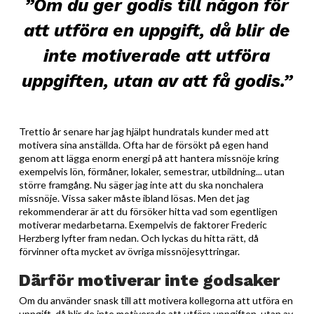
”Om du ger godis till någon för
att utföra en uppgift, då blir de
inte motiverade att utföra
uppgiften, utan av att få godis.”
Trettio år senare har jag hjälpt hundratals kunder med att
motivera sina anställda. Ofta har de försökt på egen hand
genom att lägga enorm energi på att hantera missnöje kring
exempelvis lön, förmåner, lokaler, semestrar, utbildning... utan
större framgång. Nu säger jag inte att du ska nonchalera
missnöje. Vissa saker måste ibland lösas. Men det jag
rekommenderar är att du försöker hitta vad som egentligen
motiverar medarbetarna. Exempelvis de faktorer Frederic
Herzberg lyfter fram nedan. Och lyckas du hitta rätt, då
förvinner ofta mycket av övriga missnöjesyttringar.
Därför motiverar inte godsaker
Om du använder snask till att motivera kollegorna att utföra en
uppgift, då blir de inte motiverade att utföra uppgiften, utan av