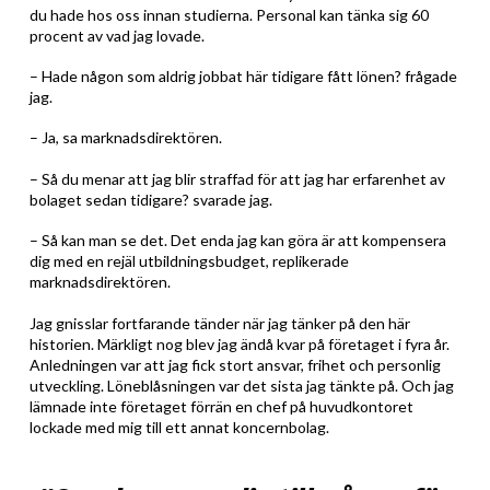
du hade hos oss innan studierna. Personal kan tänka sig 60
procent av vad jag lovade.
– Hade någon som aldrig jobbat här tidigare fått lönen? frågade
jag.
– Ja, sa marknadsdirektören.
– Så du menar att jag blir straffad för att jag har erfarenhet av
bolaget sedan tidigare? svarade jag.
– Så kan man se det. Det enda jag kan göra är att kompensera
dig med en rejäl utbildningsbudget, replikerade
marknadsdirektören.
Jag gnisslar fortfarande tänder när jag tänker på den här
historien. Märkligt nog blev jag ändå kvar på företaget i fyra år.
Anledningen var att jag fick stort ansvar, frihet och personlig
utveckling. Löneblåsningen var det sista jag tänkte på. Och jag
lämnade inte företaget förrän en chef på huvudkontoret
lockade med mig till ett annat koncernbolag.