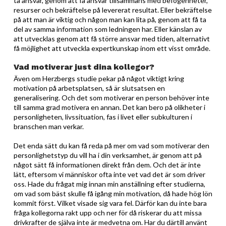
ta ansvar, genom att få ansvar tillsammans med befogenheter,
resurser och bekräftelse på levererat resultat. Eller bekräftelse
på att man är viktig och någon man kan lita på, genom att få ta
del av samma information som ledningen har. Eller känslan av
att utvecklas genom att få större ansvar med tiden, alternativt
få möjlighet att utveckla expertkunskap inom ett visst område.
Vad motiverar just dina kollegor?
Även om Herzbergs studie pekar på något viktigt kring
motivation på arbetsplatsen, så är slutsatsen en
generalisering. Och det som motiverar en person behöver inte
till samma grad motivera en annan. Det kan bero på olikheter i
personligheten, livssituation, fas i livet eller subkulturen i
branschen man verkar.
Det enda sätt du kan få reda på mer om vad som motiverar den
personlighetstyp du vill ha i din verksamhet, är genom att på
något sätt få informationen direkt från dem. Och det är inte
lätt, eftersom vi människor ofta inte vet vad det är som driver
oss. Hade du frågat mig innan min anställning efter studierna,
om vad som bäst skulle få igång min motivation, då hade hög lön
kommit först. Vilket visade sig vara fel. Därför kan du inte bara
fråga kollegorna rakt upp och ner för då riskerar du att missa
drivkrafter de själva inte är medvetna om. Har du därtill använt